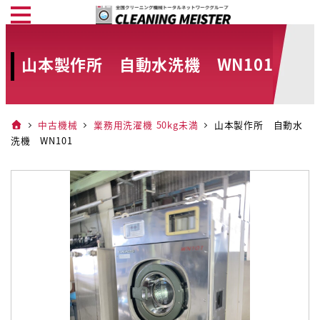
メ
イ
ン
山本製作所 自動水洗機 WN101
コ
ン
テ
中古機械
業務用洗濯機 50kg未満
山本製作所 自動水
ン
洗機 WN101
ツ
へ
移
動