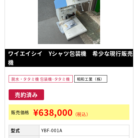
ワイエイシイ Yシャツ包装機 希少な現行販売
機
脱水・タタミ機 包装機･タタミ機
昭和工業（株）
売約済み
¥638,000
販売価格
（税込）
型式
YBF-001A