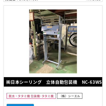
㈱日本シーリング 立体自動包装機 NC-63WS
脱水・タタミ機 包装機･タタミ機
（株）シーエル