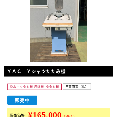
ＹＡＣ Ｙシャツたたみ機
脱水・タタミ機 包装機･タタミ機
日東商事（株）
販売中
¥165,000
販売価格
（税込）