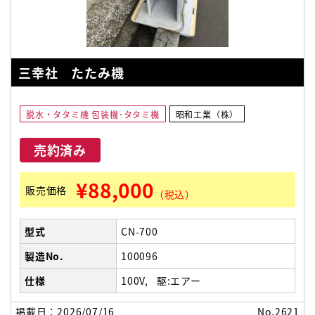
三幸社 たたみ機
脱水・タタミ機 包装機･タタミ機
昭和工業（株）
売約済み
¥88,000
販売価格
（税込）
型式
CN-700
製造No.
100096
仕様
100V
駆:エアー
掲載日：2026/07/16
No.2621