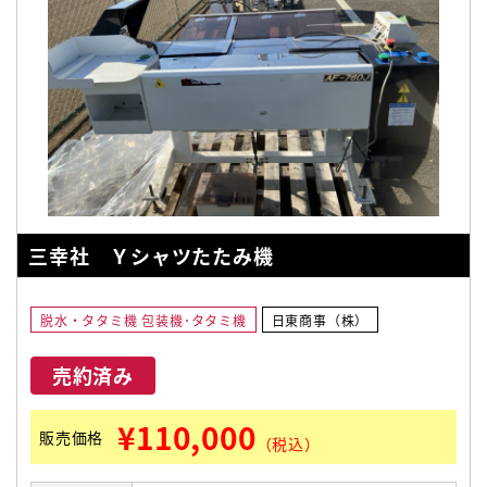
三幸社 Ｙシャツたたみ機
脱水・タタミ機 包装機･タタミ機
日東商事（株）
売約済み
¥110,000
販売価格
（税込）