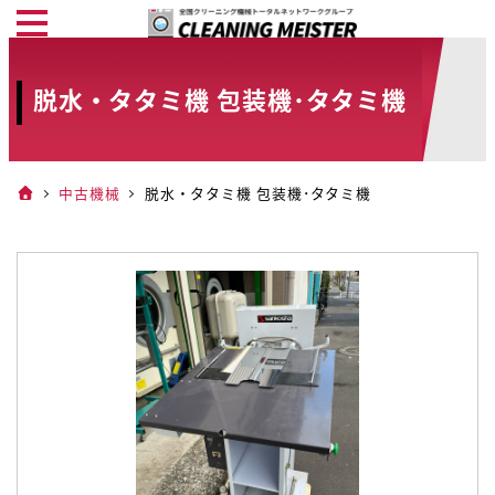
メ
イ
ン
脱水・タタミ機 包装機･タタミ機
コ
ン
テ
中古機械
脱水・タタミ機 包装機･タタミ機
ン
ツ
へ
移
動