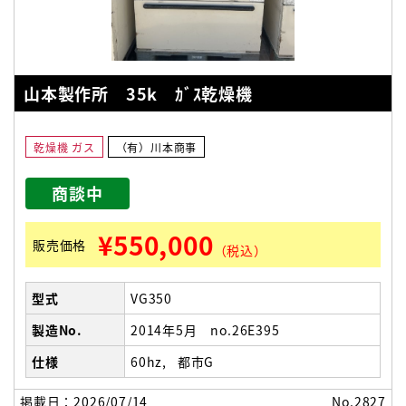
山本製作所 35k ｶﾞｽ乾燥機
乾燥機 ガス
（有）川本商事
商談中
¥550,000
販売価格
（税込）
型式
VG350
製造No.
2014年5月 no.26E395
仕様
60hz
都市G
掲載日：2026/07/14
No.2827