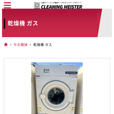
メ
イ
ン
乾燥機 ガス
コ
ン
テ
中古機械
乾燥機 ガス
ン
ツ
へ
移
動