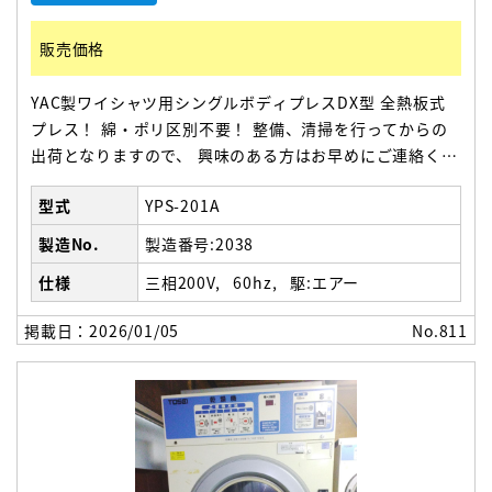
販売価格
YAC製ワイシャツ用シングルボディプレスDX型 全熱板式
プレス！ 綿・ポリ区別不要！ 整備、清掃を行ってからの
出荷となりますので、 興味のある方はお早めにご連絡くだ
さい。 1310(幅)×1270(奥行)×1560(高さ）
型式
YPS-201A
製造No.
製造番号:2038
仕様
三相200V
60hz
駆:エアー
掲載日：2026/01/05
No.811