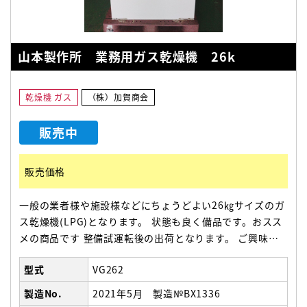
山本製作所 業務用ガス乾燥機 26k
乾燥機 ガス
（株）加賀商会
販売中
販売価格
一般の業者様や施設様などにちょうどよい26㎏サイズのガ
ス乾燥機(LPG)となります。 状態も良く備品です。おスス
メの商品です 整備試運転後の出荷となります。 ご興味の
ある方は、お早めにご連絡ください。 【機械寸法】
型式
VG262
970(幅)×1288(奥)×1889(高）
製造No.
2021年5月 製造№BX1336