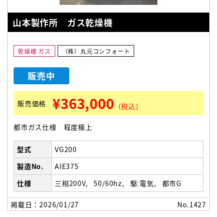
山本製作所 ガス乾燥機
乾燥機 ガス
（株）丸元コンフォート
販売中
¥363,000
販売価格
（税込）
都市ガス仕様 程度極上
型式
VG200
製造No.
AIE375
仕様
三相200V
50/60hz
駆:電気
都市G
掲載日：2026/01/27
No.1427