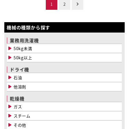
投
1
2
稿
の
機械の種類から探す
ペ
業務用洗濯機
ー
50kg未満
50kg以上
ジ
送
ドライ機
石油
り
他溶剤
乾燥機
ガス
スチーム
その他