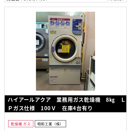
ハイアールアクア 業務用ガス乾燥機 8㎏ Ｌ
Ｐガス仕様 100Ｖ 在庫4台有り
乾燥機 ガス
昭和工業（株）