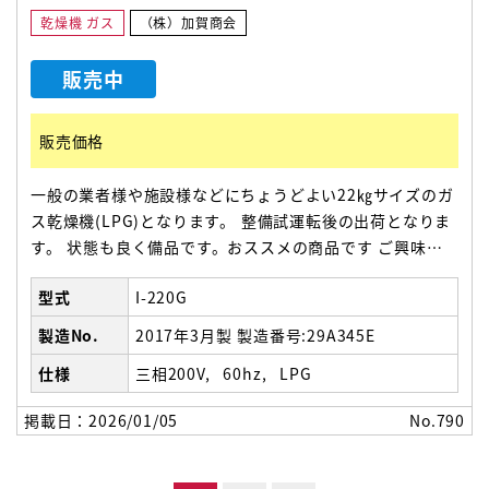
乾燥機 ガス
（株）加賀商会
販売中
販売価格
一般の業者様や施設様などにちょうどよい22㎏サイズのガ
ス乾燥機(LPG)となります。 整備試運転後の出荷となりま
す。 状態も良く備品です。おススメの商品です ご興味の
ある方は、お早めにご連絡ください。 970(幅)×1275(奥
型式
I-220G
行)×1890(高さ）
製造No.
2017年3月製 製造番号:29A345E
仕様
三相200V
60hz
LPG
掲載日：2026/01/05
No.790