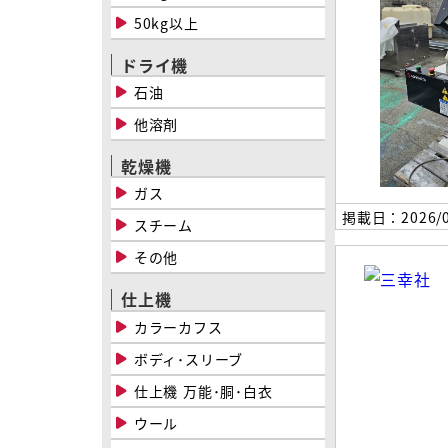
50kg以上
ドライ機
石油
他溶剤
乾燥機
ガス
掲載日：2026/0
スチーム
その他
仕上機
カラーカフス
ボディ･スリーブ
仕上機 万能･胴･白衣
ウール