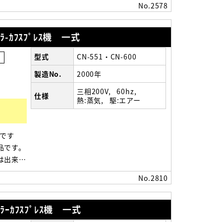
No.2578
ﾗ-ｶﾌｽﾌﾟﾚｽ機 一式
型式
CN-551・CN-600
事
製造No.
2000年
三相200V
60hz
仕様
熱:蒸気
駆:エアー
）
品です
品です。
は出来ま
No.2810
ﾗｰｶﾌｽﾌﾟﾚｽ機 一式