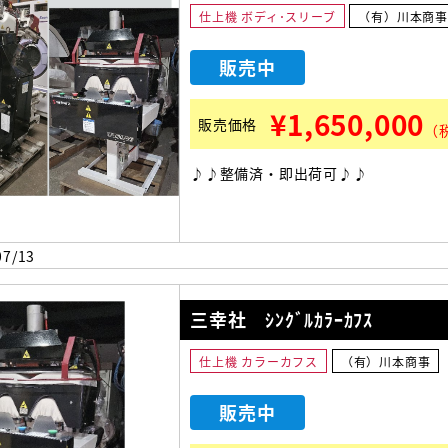
仕上機 ボディ･スリーブ
（有）川本商
販売中
¥1,650,000
販売価格
（
♪♪整備済・即出荷可♪♪
7/13
三幸社 ｼﾝｸﾞﾙｶﾗｰｶﾌｽ
仕上機 カラーカフス
（有）川本商事
販売中