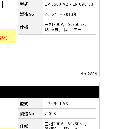
型式
LP-550J-V2・LP-690-V3
事
製造No.
2012年・2013年
三相200V
50/60hz
仕様
熱:蒸気
駆:エアー
税込）
No.2809
型式
LP-690J-V3
製造No.
2,013
三相200V
50/60hz
仕様
熱:蒸気
駆:エアー