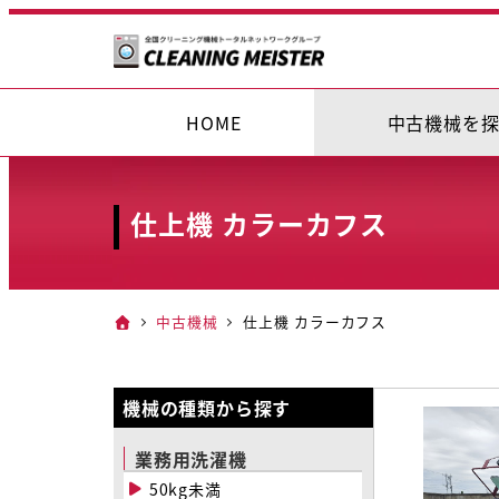
メ
イ
ン
コ
HOME
中古機械を
ン
テ
ン
仕上機 カラーカフス
ツ
へ
移
中古機械
仕上機 カラーカフス
動
機械の種類から探す
業務用洗濯機
50kg未満