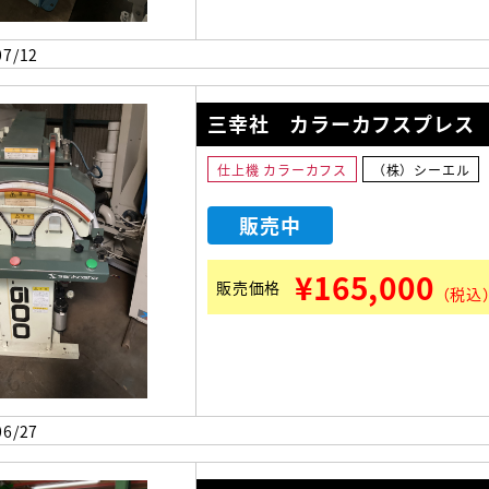
7/12
三幸社 カラーカフスプレス C
仕上機 カラーカフス
（株）シーエル
販売中
¥165,000
販売価格
（税込
6/27