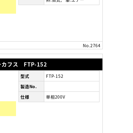
）
No.2764
フス FTP-152
型式
FTP-152
製造No.
仕様
単相200V
）