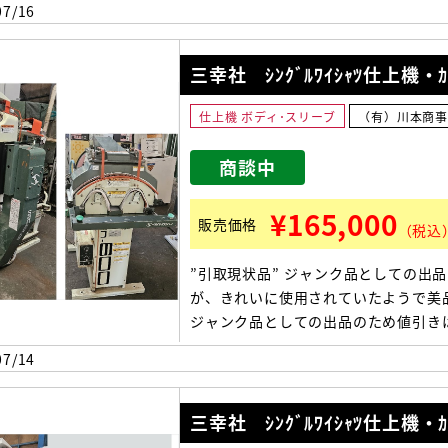
7/16
三幸社 ｼﾝｸﾞﾙﾜｲｼｬﾂ仕上機・ｶ
仕上機 ボディ･スリーブ
（有）川本商
商談中
¥165,000
販売価格
（税込
”引取現状品” ジャンク品としての出
が、きれいに使用されていたようで美
ジャンク品としての出品のため値引き
せん。
7/14
三幸社 ｼﾝｸﾞﾙﾜｲｼｬﾂ仕上機・ｶ