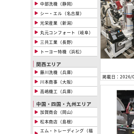
中部洗機（静岡）
シー・エル（名古屋）
光栄産業（新潟）
丸元コンフォート（岐阜）
三共工業（長野）
トーヨー特機（浜松）
関西エリア
藤川洗機（兵庫）
掲載日：2026/0
川本商事（大阪）
高嶋機工（兵庫）
中国・四国・九州エリア
加賀商会（岡山）
松本商店（島根）
エム・トレーディング（福