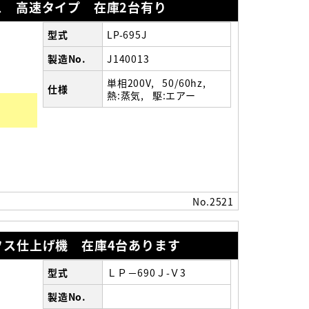
ス 高速タイプ 在庫2台有り
型式
LP-695J
製造No.
J140013
単相200V
50/60hz
仕様
熱:蒸気
駆:エアー
）
No.2521
フス仕上げ機 在庫4台あります
型式
ＬＰ－690Ｊ-Ｖ3
製造No.