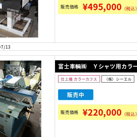
¥495,000
販売価格
（税込
7/13
富士車輌㈱ Ｙシャツ用カラーカ
仕上機 カラーカフス
（株）シーエル
販売中
¥220,000
販売価格
（税込