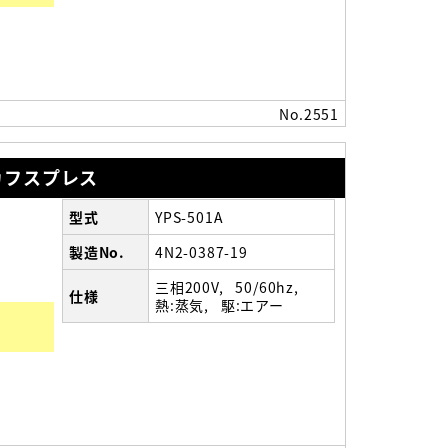
No.2551
カフスプレス
型式
YPS-501A
製造No.
4N2-0387-19
三相200V
50/60hz
仕様
熱:蒸気
駆:エアー
）