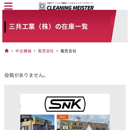
メ
イ
ン
三共工業（株）の在庫一覧
コ
ン
テ
中古機械
販売会社
販売会社
ン
ツ
へ
投稿がありません。
移
動