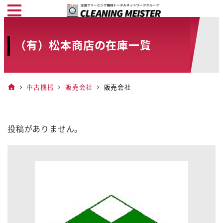
メ
イ
ン
（有）松本商店の在庫一覧
コ
ン
テ
中古機械
販売会社
販売会社
ン
ツ
へ
投稿がありません。
移
動