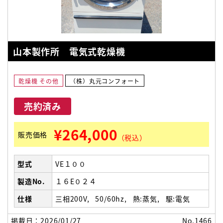
山本製作所 電気式乾燥機
乾燥機 その他
（株）丸元コンフォート
売約済み
¥264,000
販売価格
（税込）
型式
VE１００
製造No.
１６E０２４
仕様
三相200V
50/60hz
熱:蒸気
駆:電気
掲載日：2026/01/27
No.1466