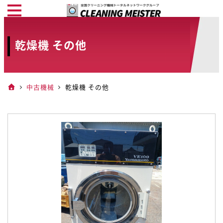
メ
イ
ン
乾燥機 その他
コ
ン
テ
中古機械
乾燥機 その他
ン
ツ
へ
移
動