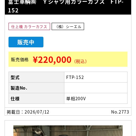
富士車輌㈱ Ｙシャツ用カラーカフス FTP-
152
仕上機 カラーカフス
（株）シーエル
販売中
¥220,000
販売価格
（税込）
型式
FTP-152
製造No.
仕様
単相200V
掲載日：2026/07/12
No.2773