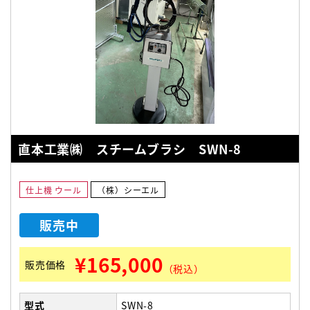
直本工業㈱ スチームブラシ SWN-8
仕上機 ウール
（株）シーエル
販売中
¥165,000
販売価格
（税込）
型式
SWN-8