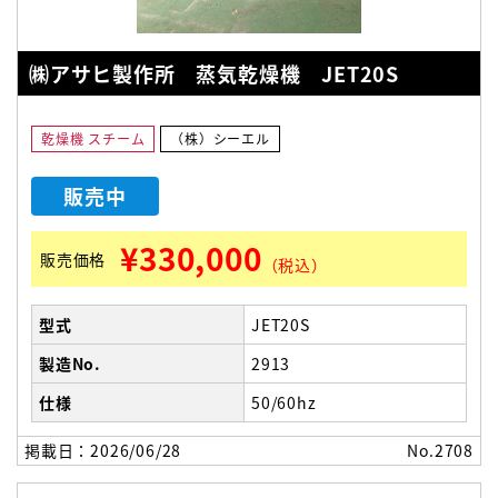
㈱アサヒ製作所 蒸気乾燥機 JET20S
乾燥機 スチーム
（株）シーエル
販売中
¥330,000
販売価格
（税込）
型式
JET20S
製造No.
2913
仕様
50/60hz
掲載日：2026/06/28
No.2708