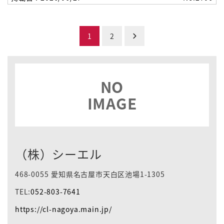
投
1
2
稿
の
NO
ペ
IMAGE
ー
ジ
送
（株）シーエル
り
468-0055 愛知県名古屋市天白区池場1-1305
TEL:
052-803-7641
https://cl-nagoya.main.jp/