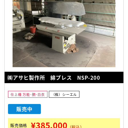
㈱アサヒ製作所 綿プレス NSP-200
仕上機 万能･胴･白衣
（株）シーエル
販売中
¥385,000
販売価格
（税込）