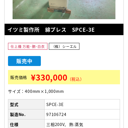
イツミ製作所 綿プレス SPCE-3E
仕上機 万能･胴･白衣
（株）シーエル
販売中
¥330,000
販売価格
（税込）
サイズ：400mm×1,000mm
型式
SPCE-3E
製造No.
97106724
仕様
三相200V
熱:蒸気