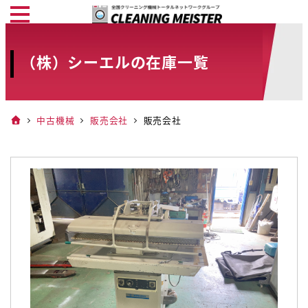
メ
イ
ン
（株）シーエルの在庫一覧
コ
ン
テ
中古機械
販売会社
販売会社
ン
ツ
へ
移
動