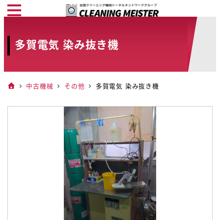
メ
イ
ン
多賀電気 染み抜き機
コ
ン
テ
中古機械
その他
多賀電気 染み抜き機
ン
ツ
へ
移
動