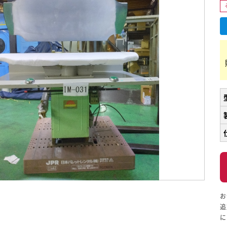
お
追
に