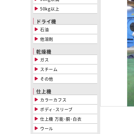
50kg以上
ドライ機
石油
他溶剤
乾燥機
ガス
スチーム
その他
仕上機
カラーカフス
ボディ･スリーブ
仕上機 万能･胴･白衣
ウール