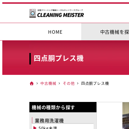
メ
イ
ン
コ
HOME
中古機械を
ン
テ
ン
四点胴プレス機
ツ
へ
移
中古機械
その他
四点胴プレス機
動
機械の種類から探す
業務用洗濯機
50kg未満