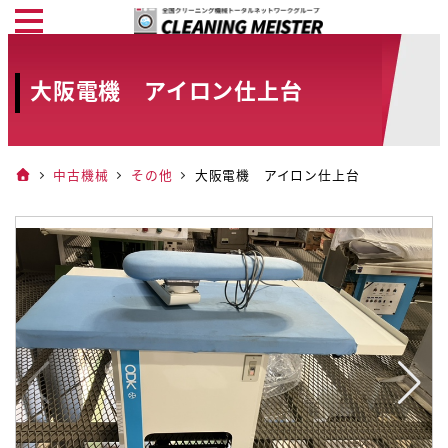
メ
イ
ン
大阪電機 アイロン仕上台
コ
ン
テ
中古機械
その他
大阪電機 アイロン仕上台
ン
ツ
へ
移
動