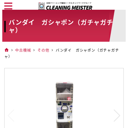
メ
イ
バンダイ ガシャポン（ガチャガチ
ン
ャ）
コ
ン
テ
中古機械
その他
バンダイ ガシャポン（ガチャガチ
ン
ャ）
ツ
へ
移
動