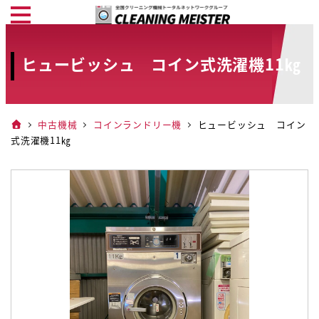
メ
イ
ン
ヒュービッシュ コイン式洗濯機11㎏
コ
ン
テ
中古機械
コインランドリー機
ヒュービッシュ コイン
ン
式洗濯機11㎏
ツ
へ
移
動