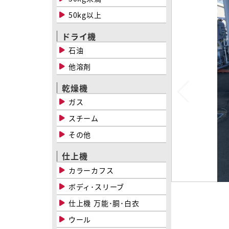
50kg以上
ドライ機
石油
他溶剤
乾燥機
ガス
スチーム
その他
仕上機
カラーカフス
ボディ･スリーブ
仕上機 万能･胴･白衣
ウール