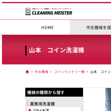
メ
イ
ン
コ
HOME
中古機械を
ン
テ
ン
山本 コイン洗濯機
ツ
へ
移
中古機械
コインランドリー機
山本 コイン
動
機械の種類から探す
業務用洗濯機
50kg未満