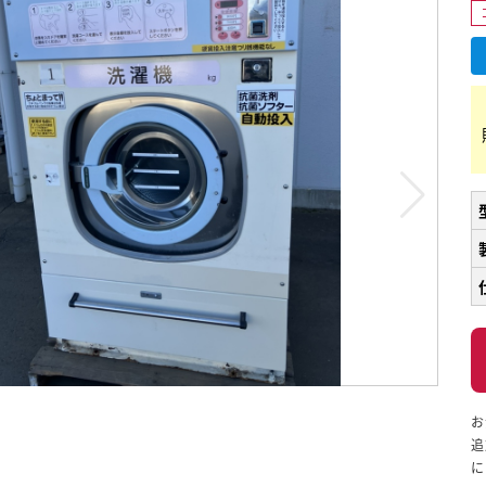
お
追
に