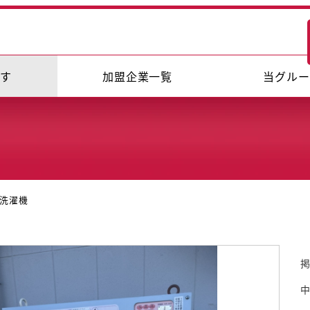
探す
加盟企業一覧
当グルー
洗濯機
掲
中