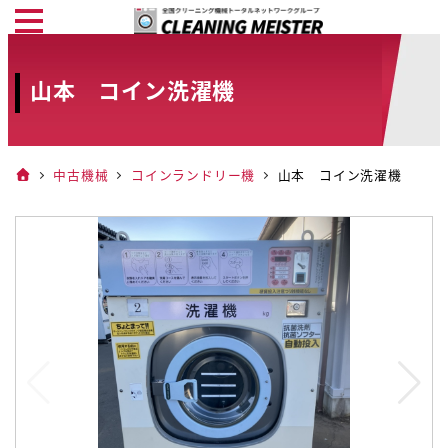
メ
イ
ン
山本 コイン洗濯機
コ
ン
テ
中古機械
コインランドリー機
山本 コイン洗濯機
ン
ツ
へ
移
動