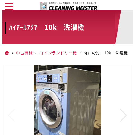
メ
イ
ン
ﾊｲｱｰﾙｱｸｱ 10k 洗濯機
コ
ン
テ
中古機械
コインランドリー機
ﾊｲｱｰﾙｱｸｱ 10k 洗濯機
ン
ツ
へ
移
動