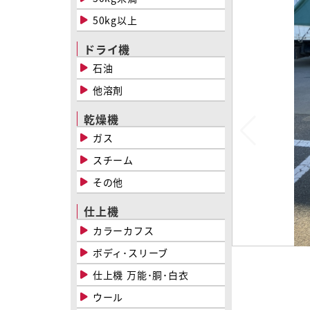
50kg以上
ドライ機
石油
他溶剤
乾燥機
ガス
スチーム
その他
仕上機
カラーカフス
ボディ･スリーブ
仕上機 万能･胴･白衣
ウール