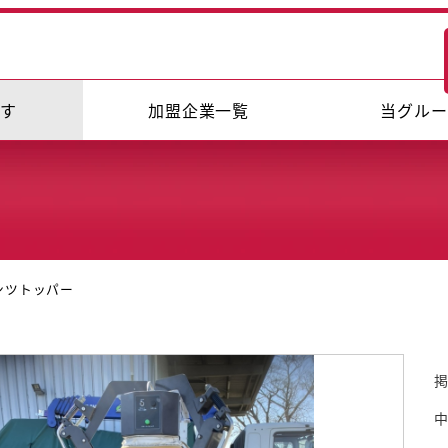
探す
加盟企業一覧
当グルー
ンツトッパー
掲
中