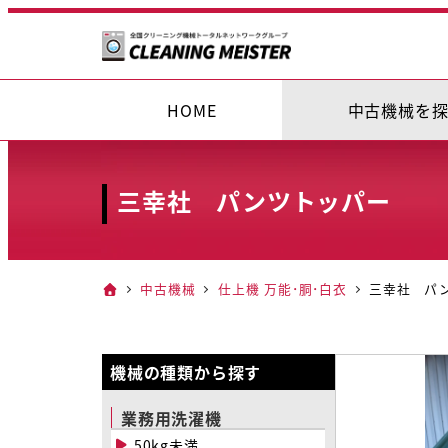
メ
イ
ン
コ
HOME
中古機械を
ン
テ
ン
三幸社 パンツトッパー
ツ
へ
移
中古機械
仕上機 万能･胴･白衣
三幸社 パ
動
機械の種類から探す
業務用洗濯機
50kg未満