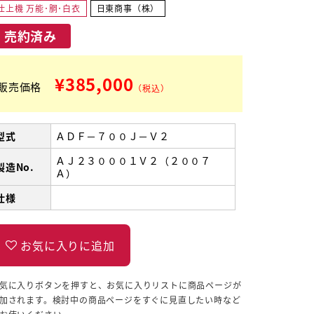
仕上機 万能･胴･白衣
日東商事（株）
売約済み
¥385,000
販売価格
（税込）
型式
ＡＤＦ－７００Ｊ－Ｖ２
ＡＪ２３０００１Ｖ２（２００７
製造No.
Ａ）
仕様
気に入りボタンを押すと、お気に入りリストに商品ページが
加されます。検討中の商品ページをすぐに見直したい時など