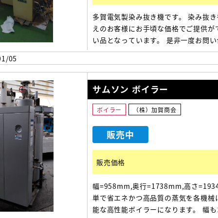
多賀電気製染み抜き機です。 染み抜き
えのお客様にお手頃な価格でご提供が
い品となっています。 是非一度お問い
ください。 1040(幅)×700(奥行)×17
1/05
さ)
サムソン ボイラー
ボイラー
（株）加賀商会
販売中
販売価格
幅=958mm,奥行=1738mm,高さ=193
単で省エネかつ高品質の蒸気を各機械
能な高性能ボイラーになります。 幅も