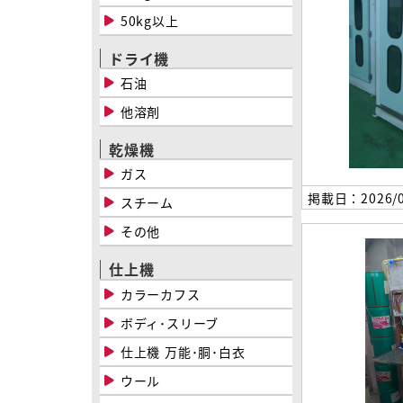
50kg以上
ドライ機
石油
他溶剤
乾燥機
ガス
掲載日：2026/0
スチーム
その他
仕上機
カラーカフス
ボディ･スリーブ
仕上機 万能･胴･白衣
ウール