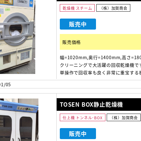
乾燥機 スチーム
（株）加賀商会
販売中
販売価格
幅=1020mm,奥行=1400mm,高さ=18
クリーニングで大活躍の回収乾燥機です
単操作で回収率も良く非常に重宝する
っております。 お求めの際は整備清掃
1/05
ェックなどを済ませてからの出荷にな
TOSEN BOX静止乾燥機
仕上機 トンネル･BOX
（株）加賀商会
販売中