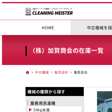
メ
イ
ン
コ
HOME
中古機械を
ン
テ
ン
（株）加賀商会の在庫一覧
ツ
へ
移
中古機械
販売会社
販売会社
動
機械の種類から探す
業務用洗濯機
50kg未満