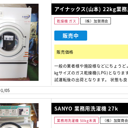
970(幅)×1288(奥)×1889(高）
アイナックス(山本) 22kg業
乾燥機 ガス
（株）加賀商会
販売中
販売価格
一般の業者様や施設様などにちょうどよ
㎏サイズのガス乾燥機(LPG)となりま
試運転後の出荷となります。 状態も良
です。おススメの商品です ご興味のあ
1/05
は、お早めにご連絡ください。
970(幅)×1275(奥行)×1890(高さ）
SANYO 業務用洗濯機 27k
業務用洗濯機 50kg未満
（株）加賀商