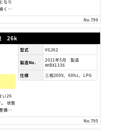
となり
絡くだ
(高さ)
No.799
 26k
型式
VG262
2021年5月 製造
製造No.
№BX1336
仕様
三相200V
60hz
LPG
い26
す。 状態
整備試
る方
No.795
寸法】