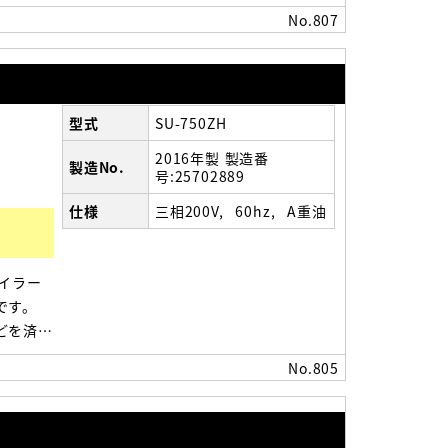
お求め
No.807
ませてか
型式
SU-750ZH
2016年製 製造番
製造No.
号:25702889
仕様
三相200V
60hz
A重油
イラー
です。
どを済ま
お問い
No.805