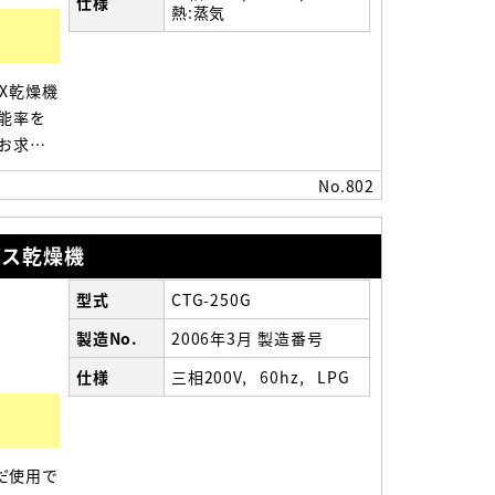
仕様
熱:蒸気
X乾燥機
能率を
お求め
ませてか
No.802
合わせ
920(高
式ガス乾燥機
型式
CTG-250G
製造No.
2006年3月 製造番号
仕様
三相200V
60hz
LPG
だ使用で