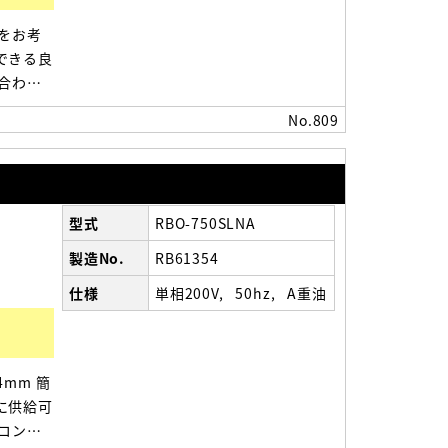
をお考
できる良
合わせ
60(高
No.809
型式
RBO-750SLNA
製造No.
RB61354
仕様
単相200V
50hz
A重油
4mm 簡
に供給可
コンパ