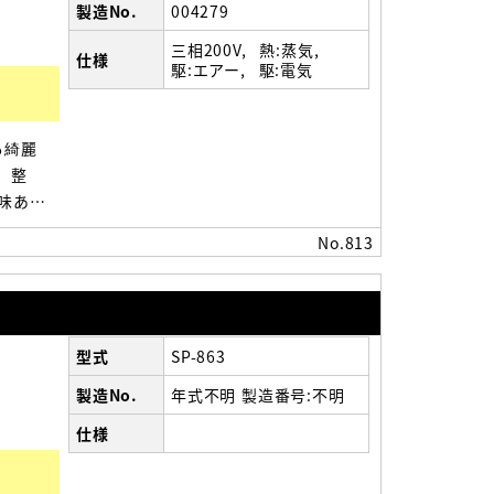
製造No.
004279
三相200V
熱:蒸気
仕様
駆:エアー
駆:電気
も綺麗
 整
味ある
械寸
No.813
型式
SP-863
製造No.
年式不明 製造番号:不明
仕様