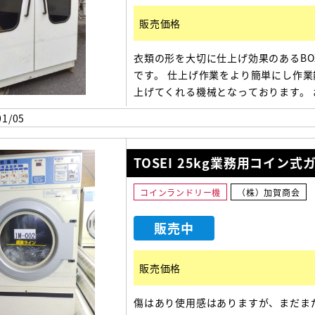
販売価格
衣類の形を大切に仕上げ効果のあるBO
です。 仕上げ作業をより簡単にし作業
上げてくれる機械となっております。 
の際は整備清掃動作チェックなどを済
1/05
らの出荷になります。 是非一度お問い
ください。 1300(幅)×1660(奥行)×1
さ)
TOSEI 25kg業務用コイン
コインランドリー機
（株）加賀商会
販売中
販売価格
傷はあり使用感はありますが、まだま