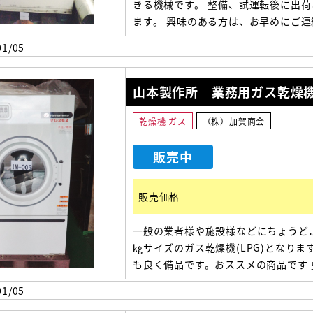
きる機械です。 整備、試運転後に出荷
ます。 興味のある方は、お早めにご連
さい。 1000(幅)×1255(奥行)×1790
1/05
山本製作所 業務用ガス乾燥機
乾燥機 ガス
（株）加賀商会
販売中
販売価格
一般の業者様や施設様などにちょうどよ
㎏サイズのガス乾燥機(LPG)となりま
も良く備品です。おススメの商品です 
運転後の出荷となります。 ご興味のあ
1/05
は、お早めにご連絡ください。 【機械