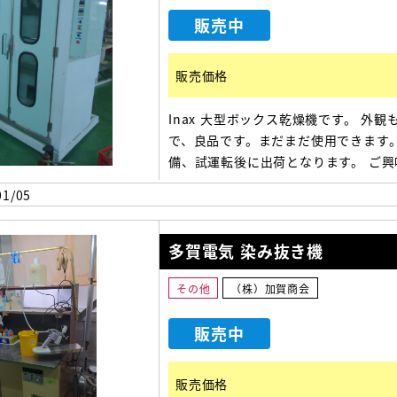
販売中
販売価格
Inax 大型ボックス乾燥機です。 外観
で、良品です。まだまだ使用できます。
備、試運転後に出荷となります。 ご興
方は、お早めにご連絡ください。 【機
1/05
法】1650(幅)×1200(奥)×2480(高)
多賀電気 染み抜き機
その他
（株）加賀商会
販売中
販売価格