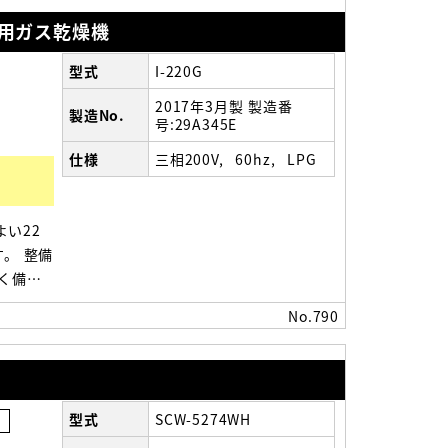
務用ガス乾燥機
型式
I-220G
2017年3月製 製造番
製造No.
号:29A345E
仕様
三相200V
60hz
LPG
い22
す。 整備
く備品
る方
No.790
型式
SCW-5274WH
会