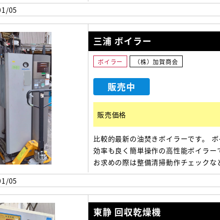
クトに収まる機械になっております。 
1/05
の際は整備清掃動作チェックなどを済
らの出荷になります。
三浦 ボイラー
ボイラー
（株）加賀商会
販売中
販売価格
比較的最新の油焚きボイラーです。 ボ
効率も良く簡単操作の高性能ボイラー
お求めの際は整備清掃動作チェックな
せてからの出荷になります。 是非一度
1/05
合わせください。 850(幅)×1730(奥
行)×2250(高さ)
東静 回収乾燥機