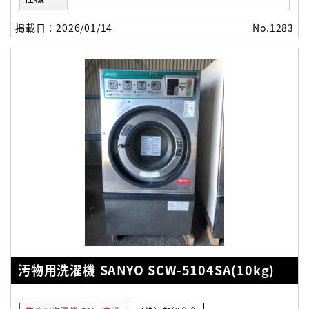
100kの大型水洗機への導入が特に有効だと思います。 ﾘ
ｰｽﾞﾅﾌﾞﾙな価格設定とﾌﾚｷｼﾌﾞﾙな機能対応・ｱﾝﾛｰﾃﾞｨﾝｸﾞ機
掲載日：2026/01/14
No.1283
能にも対応 ※基盤本体価格：200,000円(導入される機械
に合わせて書き込み調整費含む)＋別途取付費用が必要 ※
韓国マイコンは日本で導入されるようになって20年以上の
実績があります。
汚物用洗濯機 SANYO SCW-5104SA(10kg)