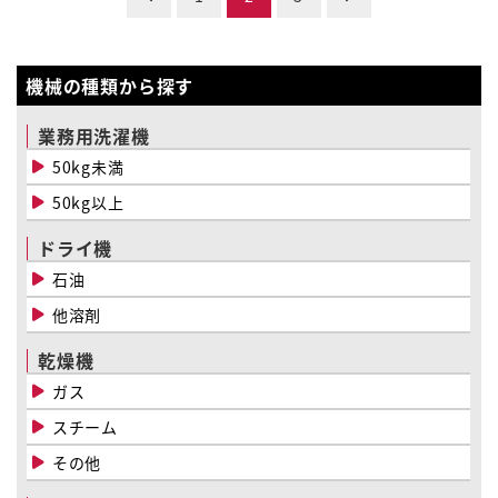
稿
の
機械の種類から探す
ペ
業務用洗濯機
ー
50kg未満
50kg以上
ジ
送
ドライ機
石油
り
他溶剤
乾燥機
ガス
スチーム
その他