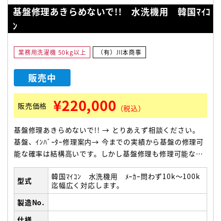
基盤修理あきらめないで!! 水洗機用 韓国ﾏｲｺ
ﾝ
業務用洗濯機 50kg以上
（有）川本商事
販売中
¥220,000
販売価格
（税込）
基盤修理あきらめないで!! → とりあえず相談ください。
基盤、ｲﾝﾊﾞｰﾀｰ修理案内→ 今までの実績から基盤の修理可
能な確率は結構高いです。しかし基盤修理も修理可能な確
率が100%とも言えません。 基板交換するにも機械が古く
韓国ﾏｲｺﾝ 水洗機用 ﾒｰｶｰ問わず10k～100k
ﾒｰｶｰにも基盤が無い ご相談ください。機械の状況に合わせ
型式
迄幅広く対応します。
て解決方法として “”韓国製のマイコン””への変更修理をお
薦めしています。 ①ほとんどのﾒｰｶｰの水洗機に適合しま
製造No.
す。 ②機械のどの容量にも適合します。 ③価格的に35～
仕様