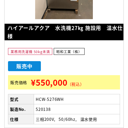
ハイアールアクア 水洗機27㎏ 施設用 温水仕
様
業務用洗濯機 50kg未満
昭和工業（株）
販売中
¥550,000
販売価格
（税込）
型式
HCW-5276WH
製造No.
520138
仕様
三相200V
50/60hz
温水使用