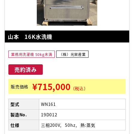
山本 16K水洗機
業務用洗濯機 50kg未満
（株）光栄産業
売約済み
¥715,000
販売価格
（税込）
型式
WN161
製造No.
19D012
仕様
三相200V
50hz
熱:蒸気