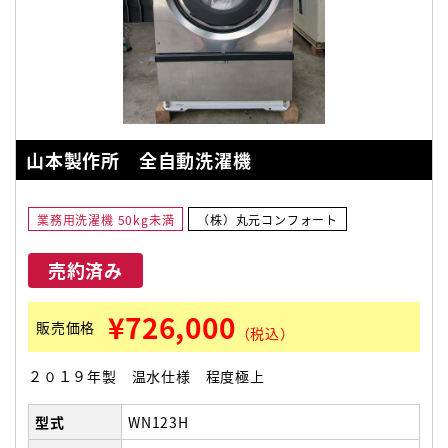
山本製作所 全自動洗濯機
業務用洗濯機 50kg未満
（株）丸元コンフォート
売約済み
¥726,000
販売価格
（税込）
２０１９年製 温水仕様 程度極上
型式
WN123H