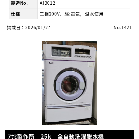
製造No.
AIB012
仕様
三相200V
駆:電気
温水使用
掲載日：2026/01/27
No.1421
ｱｻﾋ製作所 25k 全自動洗濯脱水機