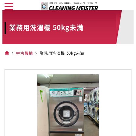
メ
イ
ン
業務用洗濯機 50kg未満
コ
ン
テ
中古機械
業務用洗濯機 50kg未満
ン
ツ
へ
移
動