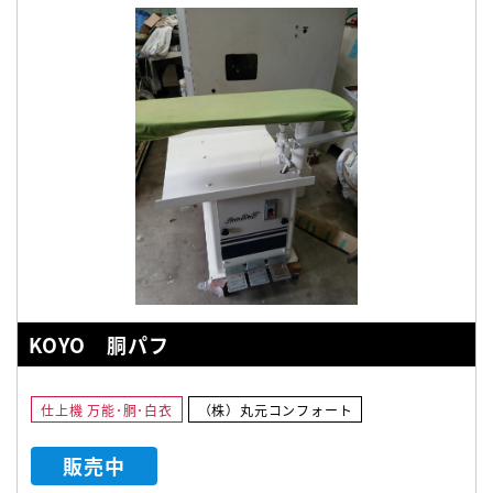
KOYO 胴パフ
仕上機 万能･胴･白衣
（株）丸元コンフォート
販売中