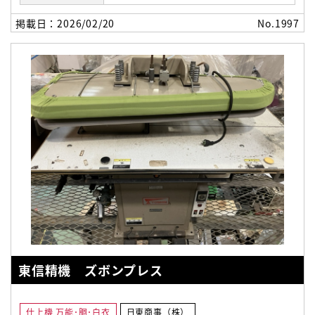
掲載日：2026/02/20
No.1997
東信精機 ズボンプレス
仕上機 万能･胴･白衣
日東商事（株）