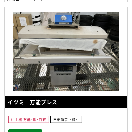
イツミ 万能プレス
仕上機 万能･胴･白衣
日東商事（株）