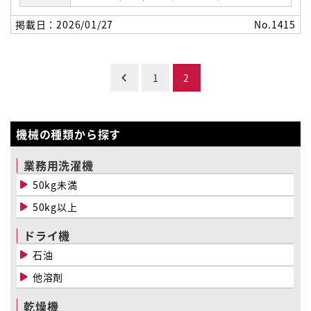
掲載日：2026/01/27
No.1415
投
1
2
稿
の
機械の種類から探す
ペ
業務用洗濯機
ー
50kg未満
50kg以上
ジ
送
ドライ機
石油
り
他溶剤
乾燥機