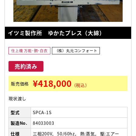
イツミ製作所 ゆかたプレス（大綿）
仕上機 万能･胴･白衣
（株）丸元コンフォート
売約済み
¥418,000
販売価格
（税込）
現状渡し
型式
SPCA-1S
製造No.
84033003
仕様
三相200V
50/60hz
熱:蒸気
駆:エアー