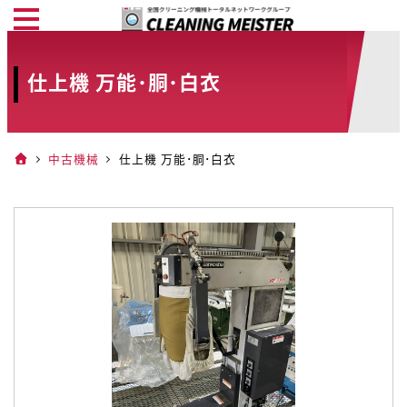
メ
イ
ン
仕上機 万能･胴･白衣
コ
ン
テ
中古機械
仕上機 万能･胴･白衣
ン
ツ
へ
移
動