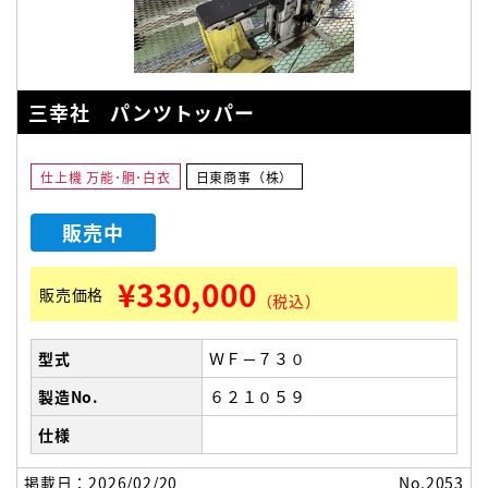
三幸社 パンツトッパー
仕上機 万能･胴･白衣
日東商事（株）
販売中
¥330,000
販売価格
（税込）
型式
ＷＦ－７３０
製造No.
６２１０５９
仕様
掲載日：2026/02/20
No.2053