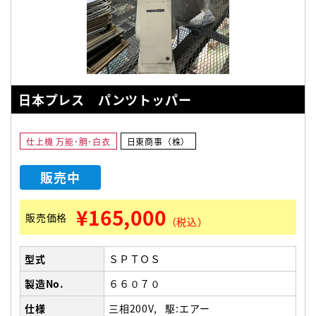
日本プレス パンツトッパー
仕上機 万能･胴･白衣
日東商事（株）
販売中
¥165,000
販売価格
（税込）
型式
ＳＰＴＯＳ
製造No.
６６０７０
仕様
三相200V
駆:エアー